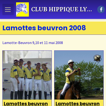
CLUB HIPPIQUE LYPCA
Lamottes beuvron 2008
Accueil
ACTUALITES
Lamotte-Beuvron 9,10 et 11 mai 2008
Présentation
ACTIVITES EQUESTRES
Tarifs
DRESSAGE
SAUT D'OBSTACLE
RESULTATS SPORTIFS
Lamottes beuvron
Lamottes beuvron