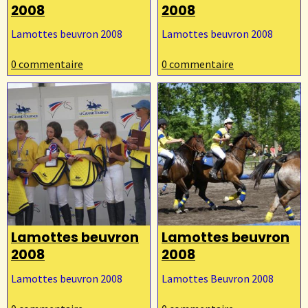
HORSE-BALL
2008
2008
Contact
Lamottes beuvron 2008
Lamottes beuvron 2008
0 commentaire
0 commentaire
Lamottes beuvron
Lamottes beuvron
2008
2008
Lamottes beuvron 2008
Lamottes Beuvron 2008